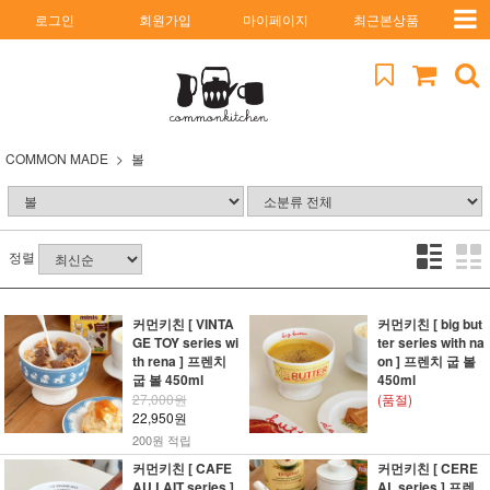
로그인
회원가입
마이페이지
최근본상품
COMMON MADE
볼
정렬
커먼키친 [ VINTA
커먼키친 [ big but
GE TOY series wi
ter series with na
th rena ] 프렌치
on ] 프렌치 굽 볼
굽 볼 450ml
450ml
27,000원
(품절)
22,950원
200원 적립
커먼키친 [ CAFE
커먼키친 [ CERE
AU LAIT series ]
AL series ] 프렌