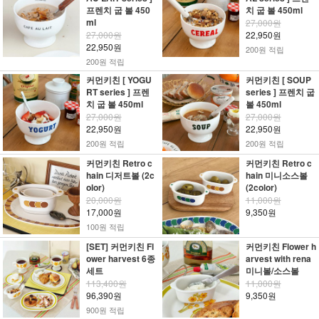
프렌치 굽 볼 450
치 굽 볼 450ml
ml
27,000원
27,000원
22,950원
22,950원
200원 적립
200원 적립
커먼키친 [ YOGU
커먼키친 [ SOUP
RT series ] 프렌
series ] 프렌치 굽
치 굽 볼 450ml
볼 450ml
27,000원
27,000원
22,950원
22,950원
200원 적립
200원 적립
커먼키친 Retro c
커먼키친 Retro c
hain 디저트볼 (2c
hain 미니소스볼
olor)
(2color)
20,000원
11,000원
17,000원
9,350원
100원 적립
[SET] 커먼키친 Fl
커먼키친 Flower h
ower harvest 6종
arvest with rena
세트
미니볼/소스볼
113,400원
11,000원
96,390원
9,350원
900원 적립