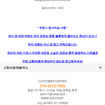
글라스제조 : 태국
* 주문시 참고하실 사항 *
유리 맨 위에 부분은 유리 공정상 종종 볼록하게 올라오는 현상이 있으니
하자 제품은 아닌 점 참고 부탁드립니다.
유리의 작은 기포나 미세한 프린트 소실은 공정상 흔히 발생하는 사유들로
무료 교환/반품에 해당되지 않는점 참고해주세요!
교환/반품/환불/취소
CUSTOMER CENTER
070-4212-7650
평일 13-18시 / 수요일, 주말·공휴일 휴무
atom17@naver.com
BANK ACCOUNT
국민 431801-01-153052