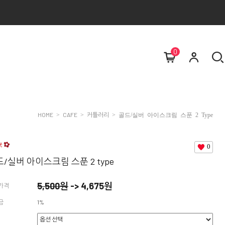
0
HOME
CAFE
커틀러리
>
>
> 골드/실버 아이스크림 스푼 2 Type
0
/실버 아이스크림 스푼 2 type
5,500원
->
4,675
원
가격
금
1%