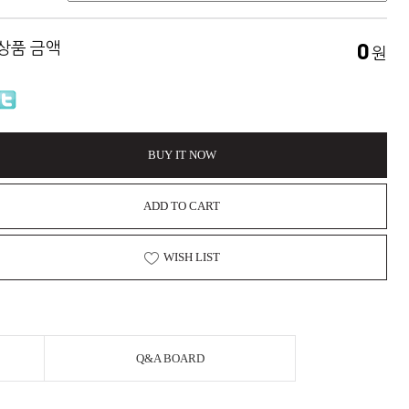
 상품 금액
0
원
BUY IT NOW
ADD TO CART
WISH LIST
Q&A BOARD