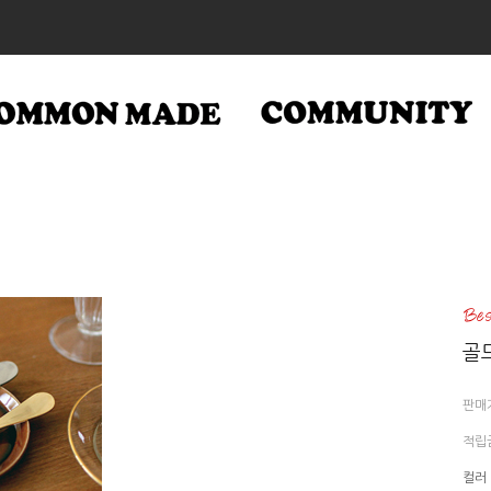
골드
판매
적립
컬러