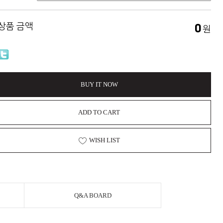
 상품 금액
0
원
BUY IT NOW
ADD TO CART
WISH LIST
Q&A BOARD