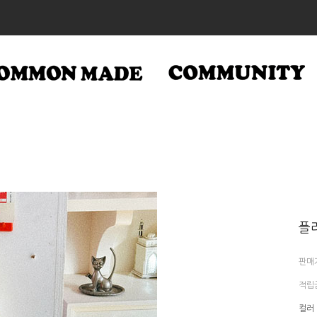
플라
판매
적립
컬러