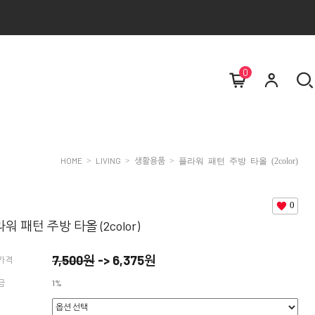
0
HOME
LIVING
생활용품
>
>
> 플라워 패턴 주방 타올 (2color)
0
워 패턴 주방 타올 (2color)
7,500원
->
6,375
원
가격
금
1%