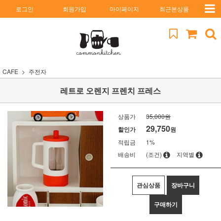
로그인
회원가입
마이페이지
최근본상품
CAFE
주전자
레트로 오렌지 프렌치 프레스
상품가
35,000원
29,750
할인가
원
적립금
1%
배송비
(조건)
지역별
관심상품
장바구니
구매하기