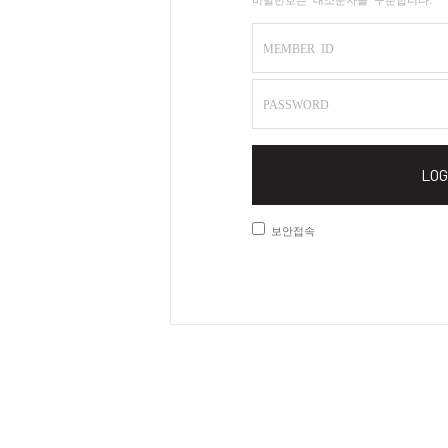
MEMBER ID
PASSWORD
LOG
보안접속