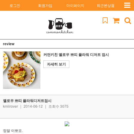
로그인
회원가입
마이페이지
최근본상품
review
커먼키친 옐로우 쁘띠 플라워 디저트 접시
자세히 보기
옐로우 쁘띠 플라워디저트접시
kmiirover
|
2014-06-12
|
조회수 3075
정말 이뽀요.