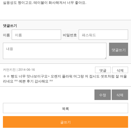
실용성도 짱이고요. 테이블이 화사해져서 너무 좋아요.
댓글쓰기
이름
비밀번호
댓글쓰기
커먼키친 | 2014-06-16
댓글
삭제
ㅎㅎ 빵도 너무 맛나보이구요~ 오렌지 플라워 머그랑 저 접시도 셋트처럼 잘 어울
리네요 ^^ 예쁜 후기 감사해요 ^^
수정
삭제
목록
글쓰기