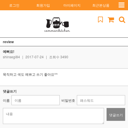
로그인
회원가입
마이페이지
최근본상품
review
예뻐요!
shinsegi84
|
2017-07-24
|
조회수 3490
묵직하고 색도 예쁘고 쓰기 좋아요^^
댓글쓰기
이름
비밀번호
댓글쓰기