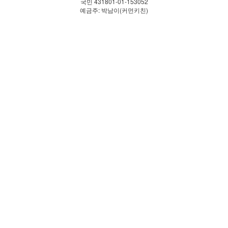
국민 431801-01-153052
예금주: 박남이(커먼키친)