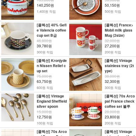
140,250원
50,150원
1,400원 적립
500원 적립
[콜렉션] 40% Gefl
[콜렉션] France>
e Valencia coffee
Mobil milk glass
cup set B급
Mug (2size)
46,800원
32,000원
39,780원
27,200원
300원 적립
200원 적립
[콜렉션] Kronjyde
[콜렉션] Vintage
n Nissen Relief c
stainless tray (2t
up set
ype)
75,000원
38,000원
63,750원
32,300원
600원 적립
300원 적립
[콜렉션] Vintage
[콜렉션] 70s Arco
England Sheffield
pal France check
silver spoon
coffee set 블루
15,000원
28,000원
12,750원
23,800원
100원 적립
200원 적립
[콜렉션] 70s Arco
[콜렉션] Vintage