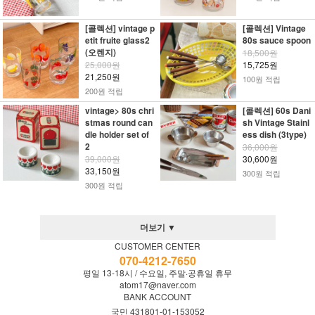
[콜렉션] vintage p
[콜렉션] Vintage
etit fruite glass2
80s sauce spoon
(오렌지)
18,500원
25,000원
15,725원
21,250원
100원 적립
200원 적립
vintage> 80s chri
[콜렉션] 60s Dani
stmas round can
sh Vintage Stainl
dle holder set of
ess dish (3type)
2
36,000원
39,000원
30,600원
33,150원
300원 적립
300원 적립
더보기 ▼
CUSTOMER CENTER
070-4212-7650
평일 13-18시 / 수요일, 주말·공휴일 휴무
atom17@naver.com
BANK ACCOUNT
국민 431801-01-153052