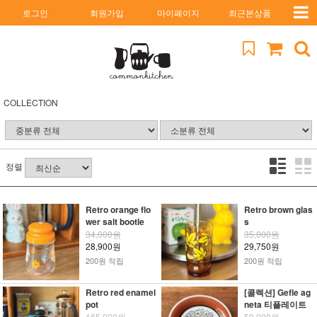
로그인
회원가입
마이페이지
최근본상품
COLLECTION
정렬
Retro orange flo
Retro brown glas
wer salt bootle
s
34,000원
35,000원
28,900원
29,750원
200원 적립
200원 적립
Retro red enamel
[콜렉션] Gefle ag
pot
neta 티플레이트
165,000원
59,000원