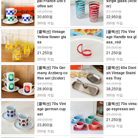
pal France Dot c
stripe glass (4col
offee set
or)
36,000원
27,000원
30,600원
22,950원
300원 적립
200원 적립
[콜렉션] Vintage
[콜렉션] 70s Vint
Yellow flower gla
age Handle tea gl
ss
ass_red
25,000원
25,000원
21,250원
21,250원
200원 적립
200원 적립
[콜렉션] 70s Ger
[콜렉션] 60s Dani
many Arzberg co
sh Vintage Stainl
ffee set (2color)
ess Tray
34,000원
45,000원
28,900원
38,250원
200원 적립
300원 적립
[콜렉션] 70s Vint
[콜렉션] 70s vinta
age german cup
ge espresso set
set
25,000원
28,000원
21,250원
23,800원
200원 적립
200원 적립