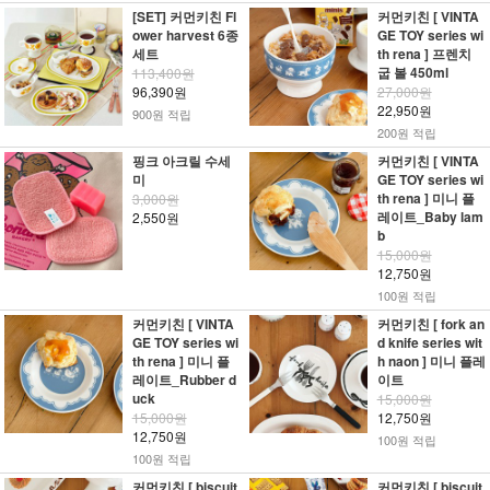
[SET] 커먼키친 Fl
커먼키친 [ VINTA
ower harvest 6종
GE TOY series wi
세트
th rena ] 프렌치
굽 볼 450ml
113,400원
96,390원
27,000원
22,950원
900원 적립
200원 적립
핑크 아크릴 수세
커먼키친 [ VINTA
미
GE TOY series wi
th rena ] 미니 플
3,000원
레이트_Baby lam
2,550원
b
15,000원
12,750원
100원 적립
커먼키친 [ VINTA
커먼키친 [ fork an
GE TOY series wi
d knife series wit
th rena ] 미니 플
h naon ] 미니 플레
레이트_Rubber d
이트
uck
15,000원
15,000원
12,750원
12,750원
100원 적립
100원 적립
커먼키친 [ biscuit
커먼키친 [ biscuit