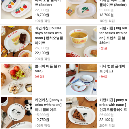
트 (2color)
플레이트 (2color)
22,000원
22,000원
18,700원
18,700원
100원 적립
100원 적립
커먼키친 [ butter
커먼키친 [ big but
days series with
ter series with na
naon ] 런치오벌플
on ] 프렌치 굽 볼
레이트
450ml
26,000원
(품절)
22,100원
200원 적립
클리어 애플 볼 (2
미니 법랑 플레이
size)
트 (레드)
(품절)
(품절)
커먼키친 [ pony s
커먼키친 [ pony s
eries with naon ]
eries with naon ]
미니 플레이트
런치오벌플레이트
15,000원
26,000원
12,750원
22,100원
100원 적립
200원 적립