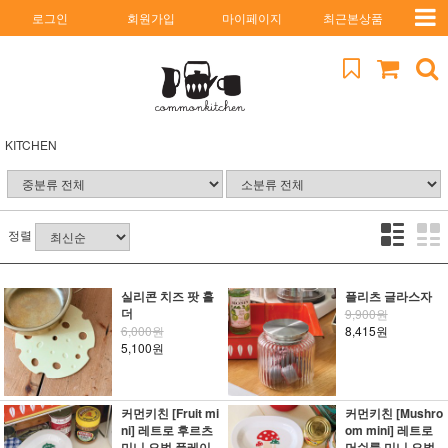
로그인
회원가입
마이페이지
최근본상품
KITCHEN
정렬
실리콘 치즈 팟 홀
플리츠 글라스자
더
9,900원
6,000원
8,415원
5,100원
커먼키친 [Fruit mi
커먼키친 [Mushro
ni] 레트로 후르츠
om mini] 레트로
미니 오벌 플레이
머쉬룸 미니 오벌