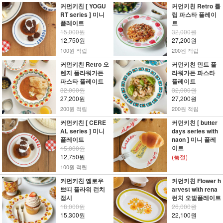
커먼키친 [ YOGU
커먼키친 Retro 튤
RT series ] 미니
립 파스타 플레이
플레이트
트
15,000원
32,000원
12,750원
27,200원
100원 적립
200원 적립
커먼키친 Retro 오
커먼키친 민트 플
렌지 플라워가든
라워가든 파스타
파스타 플레이트
플레이트
32,000원
32,000원
27,200원
27,200원
200원 적립
200원 적립
커먼키친 [ CERE
커먼키친 [ butter
AL series ] 미니
days series with
플레이트
naon ] 미니 플레
이트
15,000원
12,750원
(품절)
100원 적립
커먼키친 옐로우
커먼키친 Flower h
쁘띠 플라워 런치
arvest with rena
접시
런치 오발플레이트
18,000원
26,000원
15,300원
22,100원