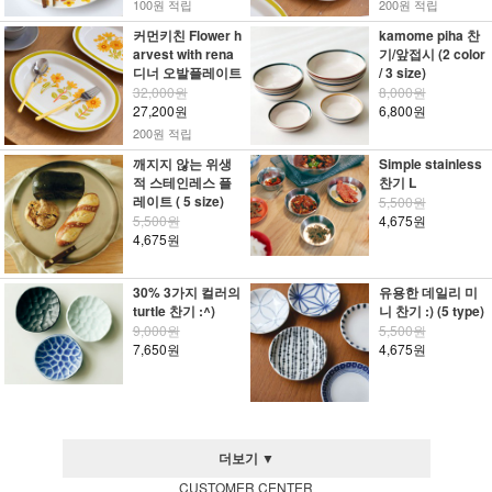
100원 적립
200원 적립
커먼키친 Flower h
kamome piha 찬
arvest with rena
기/앞접시 (2 color
디너 오발플레이트
/ 3 size)
32,000원
8,000원
27,200원
6,800원
200원 적립
깨지지 않는 위생
Simple stainless
적 스테인레스 플
찬기 L
레이트 ( 5 size)
5,500원
5,500원
4,675원
4,675원
30% 3가지 컬러의
유용한 데일리 미
turtle 찬기 :^)
니 찬기 :) (5 type)
9,000원
5,500원
7,650원
4,675원
더보기 ▼
CUSTOMER CENTER