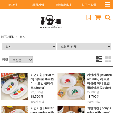
로그인
회원가입
마이페이지
최근본상품
KITCHEN
접시
정렬
커먼키친 [Fruit mi
커먼키친 [Mushro
ni] 레트로 후르츠
om mini] 레트로
미니 오벌 플레이
머쉬룸 미니 오벌
트 (2color)
플레이트 (2color)
22,000원
22,000원
18,700원
18,700원
100원 적립
100원 적립
커먼키친 [ butter
커먼키친 [ pony s
days series with
eries with naon ]