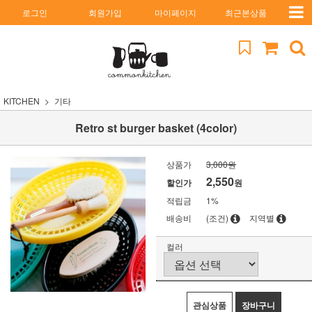
로그인
회원가입
마이페이지
최근본상품
KITCHEN
기타
Retro st burger basket (4color)
상품가
3,000원
2,550
할인가
원
적립금
1%
배송비
(조건)
지역별
컬러
관심상품
장바구니