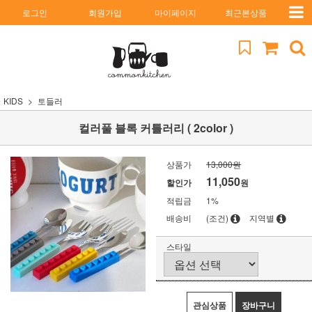
로그인
회원가입
마이페이지
최근본상품
KIDS
토들러
컬러풀 블록 커틀러리 ( 2color )
상품가
13,000원
11,050
할인가
원
적립금
1%
배송비
(조건)
지역별
스타일
관심상품
장바구니