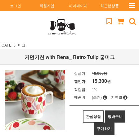
로그인
회원가입
마이페이지
최근본상품
CAFE
머그
커먼키친 with Rena_ Retro Tulip 굽머그
상품가
18,000원
15,300
할인가
원
적립금
1%
배송비
(조건)
지역별
관심상품
장바구니
구매하기