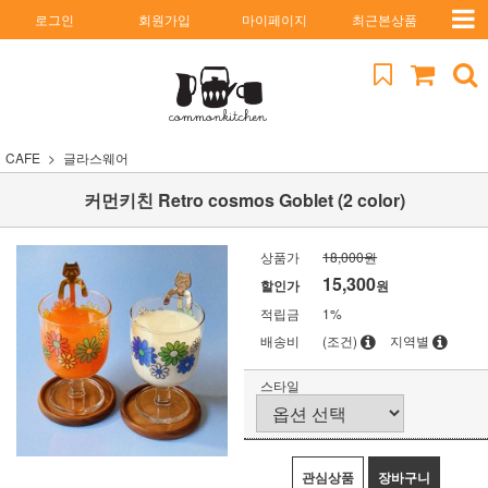
로그인
회원가입
마이페이지
최근본상품
CAFE
글라스웨어
커먼키친 Retro cosmos Goblet (2 color)
상품가
18,000원
15,300
할인가
원
적립금
1%
배송비
(조건)
지역별
스타일
관심상품
장바구니