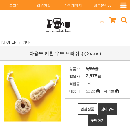
로그인
회원가입
마이페이지
최근본상품
KITCHEN
기타
다용도 키친 우드 브러쉬 :) ( 2size )
상품가
3,500원
2,975
할인가
원
적립금
1%
배송비
(조건)
지역별
관심상품
장바구니
구매하기