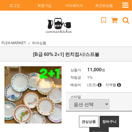
로그인
회원가입
마이페이지
최근본상품
FLEA MARKET
하자상품
[B급 60% 2+1] 런치접시/스프볼
11,000
상품가
원
적립금
1%
배송비
(조건)
지역별
스타일
관심상품
장바구니