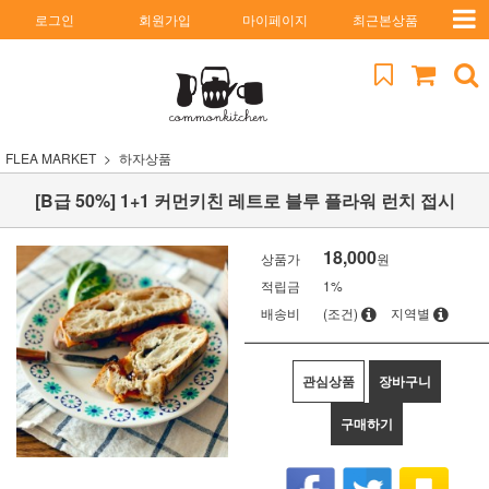
로그인
회원가입
마이페이지
최근본상품
FLEA MARKET
하자상품
[B급 50%] 1+1 커먼키친 레트로 블루 플라워 런치 접시
18,000
상품가
원
적립금
1%
배송비
(조건)
지역별
관심상품
장바구니
구매하기