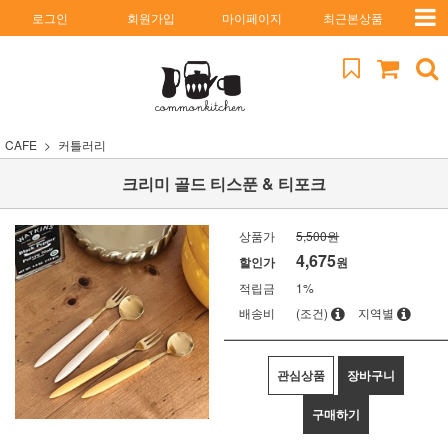
로그인
회원가입
마이페이지
최근본상품
CAFE
커틀러리
크리미 골드 티스푼 & 티포크
상품가
5,500원
4,675
할인가
원
적립금
1%
배송비
(조건)
지역별
관심상품
장바구니
구매하기