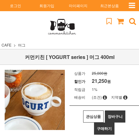
로그인
회원가입
마이페이지
최근본상품
CAFE
머그
커먼키친 [ YOGURT series ] 머그 400ml
상품가
25,000원
21,250
할인가
원
적립금
1%
배송비
(조건)
지역별
관심상품
장바구니
구매하기