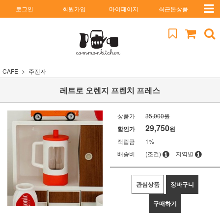
로그인
회원가입
마이페이지
최근본상품
CAFE
주전자
레트로 오렌지 프렌치 프레스
상품가
35,000원
29,750
할인가
원
적립금
1%
배송비
(조건)
지역별
관심상품
장바구니
구매하기