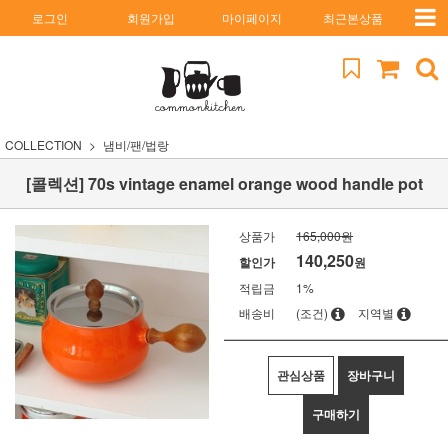
로그인
회원가입
마이페이지
최근본상품
COLLECTION
냄비/팬/법랑
[콜렉션] 70s vintage enamel orange wood handle pot
상품가
165,000원
140,250
할인가
원
적립금
1%
배송비
(조건)
지역별
관심상품
장바구니
구매하기