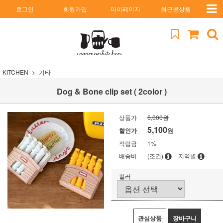
로그인
회원가입
마이페이지
최근본상품
KITCHEN
기타
Dog & Bone clip set ( 2color )
상품가
6,000원
5,100
할인가
원
적립금
1%
배송비
(조건)
지역별
컬러
관심상품
장바구니