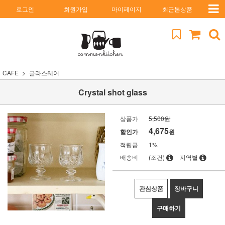
로그인
회원가입
마이페이지
최근본상품
CAFE
글라스웨어
Crystal shot glass
상품가
5,500원
4,675
할인가
원
적립금
1%
배송비
(조건)
지역별
관심상품
장바구니
구매하기