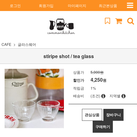
로그인
회원가입
마이페이지
최근본상품
CAFE
글라스웨어
stiripe shot / tea glass
상품가
5,000원
4,250
할인가
원
적립금
1%
배송비
(조건)
지역별
관심상품
장바구니
구매하기