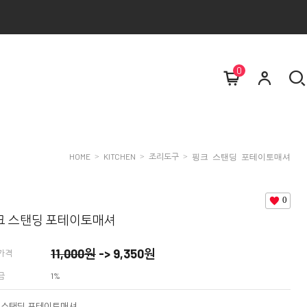
0
HOME
KITCHEN
조리도구
>
>
> 핑크 스탠딩 포테이토매셔
0
크 스탠딩 포테이토매셔
11,000
원
->
9,350
원
가격
금
1%
 스탠딩 포테이토매셔