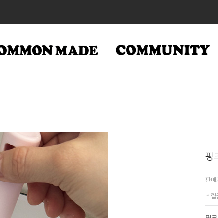
핑
판매
적립
핑크