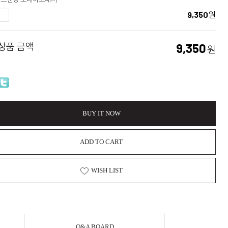
9,350
원
 상품 금액
9,350
원
BUY IT NOW
ADD TO CART
WISH LIST
Q&A BOARD