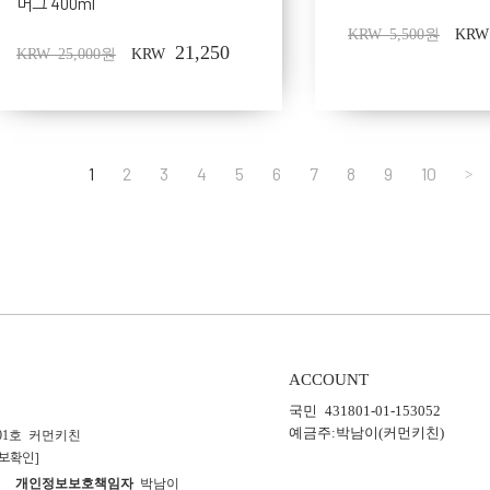
머그 400ml
KRW 5,500원
KRW
21,250
KRW 25,000원
KRW
1
2
3
4
5
6
7
8
9
10
>
ACCOUNT
국민 431801-01-153052
예금주:박남이(커먼키친)
01호 커먼키친
보확인]
5호
개인정보보호책임자
박남이