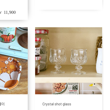
11,900
W
레이
Crystal shot glass