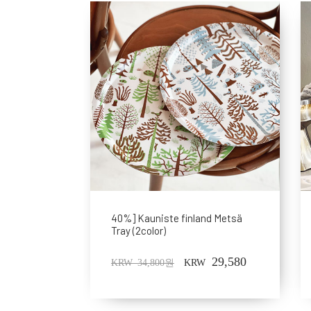
40%] Kauniste finland Metsä
Tray (2color)
29,580
KRW 34,800원
KRW