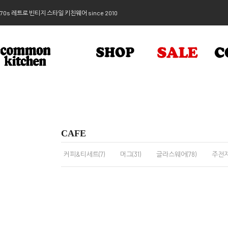
70s 레트로 빈티지 스타일 키친웨어 since 2010
CAFE
커피&티세트(7)
머그(31)
글라스웨어(78)
주전자