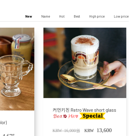
New
Name
Hot
Best
High price
Low price
커먼키친 Retro Wave short glass
or)
13,600
KRW 16,000원
KRW
4,675