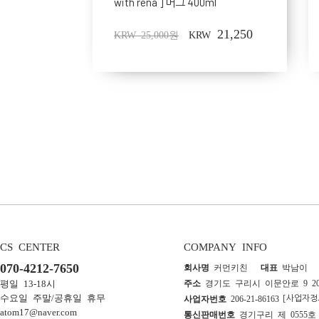
with rena ] 머그 400ml
21,250
KRW 25,000원
KRW
CS CENTER
COMPANY INFO
070-4212-7650
회사명
커먼키친
대표
박남이
평일 13-18시
주소
경기도 구리시 이문안로 9 2
[사업자정
수요일 주말/공휴일 휴무
사업자번호
206-21-86163
atom17@naver.com
통신판매번호
경기구리 제 055