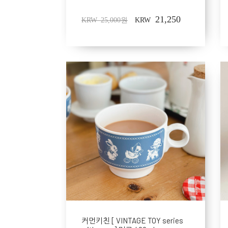
21,250
KRW 25,000원
KRW
커먼키친 [ VINTAGE TOY series